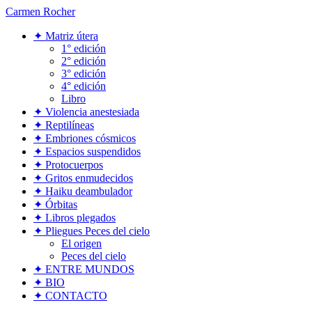
Ir
Carmen Rocher
al
contenido
✦ Matriz útera
1° edición
2° edición
3° edición
4° edición
Libro
✦ Violencia anestesiada
✦ Reptilíneas
✦ Embriones cósmicos
✦ Espacios suspendidos
✦ Protocuerpos
✦ Gritos enmudecidos
✦ Haiku deambulador
✦ Órbitas
✦ Libros plegados
✦ Pliegues Peces del cielo
El origen
Peces del cielo
✦ ENTRE MUNDOS
✦ BIO
✦ CONTACTO